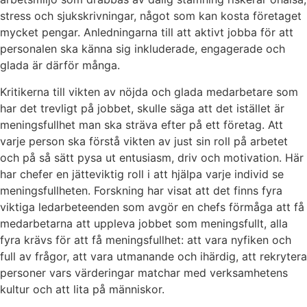
stress och sjukskrivningar, något som kan kosta företaget
mycket pengar. Anledningarna till att aktivt jobba för att
personalen ska känna sig inkluderade, engagerade och
glada är därför många.
Kritikerna till vikten av nöjda och glada medarbetare som
har det trevligt på jobbet, skulle säga att det istället är
meningsfullhet man ska sträva efter på ett företag. Att
varje person ska förstå vikten av just sin roll på arbetet
och på så sätt pysa ut entusiasm, driv och motivation. Här
har chefer en jätteviktig roll i att hjälpa varje individ se
meningsfullheten. Forskning har visat att det finns fyra
viktiga ledarbeteenden som avgör en chefs förmåga att få
medarbetarna att uppleva jobbet som meningsfullt, alla
fyra krävs för att få meningsfullhet: att vara nyfiken och
full av frågor, att vara utmanande och ihärdig, att rekrytera
personer vars värderingar matchar med verksamhetens
kultur och att lita på människor.