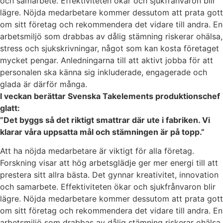
och samarbete. Effektiviteten ökar och sjukfrånvaron blir
lägre. Nöjda medarbetare kommer dessutom att prata gott
om sitt företag och rekommendera det vidare till andra. En
arbetsmiljö som drabbas av dålig stämning riskerar ohälsa,
stress och sjukskrivningar, något som kan kosta företaget
mycket pengar. Anledningarna till att aktivt jobba för att
personalen ska känna sig inkluderade, engagerade och
glada är därför många.
I veckan berättar Svenska Takelements produktionschef
glatt:
”Det byggs så det riktigt smattrar där ute i fabriken. Vi
klarar våra uppsatta mål och stämningen är på topp.”
Att ha nöjda medarbetare är viktigt för alla företag.
Forskning visar att hög arbetsglädje ger mer energi till att
prestera sitt allra bästa. Det gynnar kreativitet, innovation
och samarbete. Effektiviteten ökar och sjukfrånvaron blir
lägre. Nöjda medarbetare kommer dessutom att prata gott
om sitt företag och rekommendera det vidare till andra. En
arbetsmiljö som drabbas av dålig stämning riskerar ohälsa,