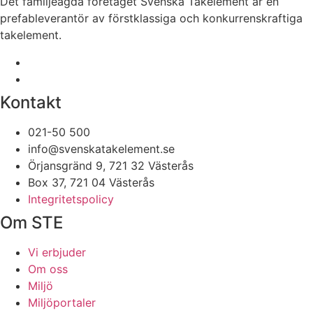
Det familjeägda företaget Svenska Takelement är en
prefableverantör av förstklassiga och konkurrenskraftiga
takelement.
Kontakt
021-50 500
info@svenskatakelement.se
Örjansgränd 9, 721 32 Västerås
Box 37, 721 04 Västerås
Integritetspolicy
Om STE
Vi erbjuder
Om oss
Miljö
Miljöportaler