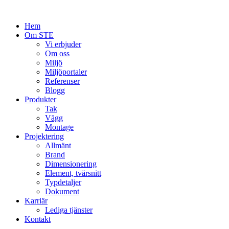
Skip
to
Hem
content
Om STE
Vi erbjuder
Om oss
Miljö
Miljöportaler
Referenser
Blogg
Produkter
Tak
Vägg
Montage
Projektering
Allmänt
Brand
Dimensionering
Element, tvärsnitt
Typdetaljer
Dokument
Karriär
Lediga tjänster
Kontakt