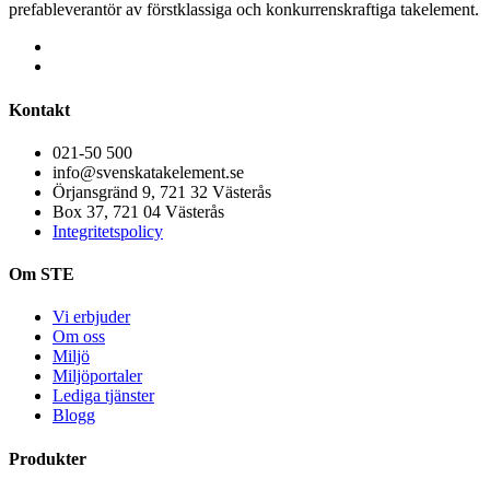
prefableverantör av förstklassiga och konkurrenskraftiga takelement.
Kontakt
021-50 500
info@svenskatakelement.se
Örjansgränd 9, 721 32 Västerås
Box 37, 721 04 Västerås
Integritetspolicy
Om STE
Vi erbjuder
Om oss
Miljö
Miljöportaler
Lediga tjänster
Blogg
Produkter