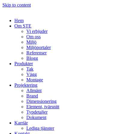
Skip to content
Hem
Om STE
Vi erbjuder
Om oss
Miljö
Miljöportaler
Referenser
Blogg
Produkter
Tak
Vägg
Montage
Projektering
Allmänt
Brand
Dimensionering
Element, tvärsnitt
Typdetaljer
Dokument
Karriär
Lediga tjänster
Kontakt