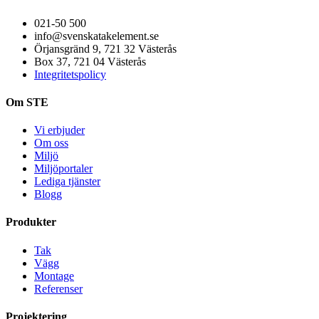
021-50 500
info@svenskatakelement.se
Örjansgränd 9, 721 32 Västerås
Box 37, 721 04 Västerås
Integritetspolicy
Om STE
Vi erbjuder
Om oss
Miljö
Miljöportaler
Lediga tjänster
Blogg
Produkter
Tak
Vägg
Montage
Referenser
Projektering