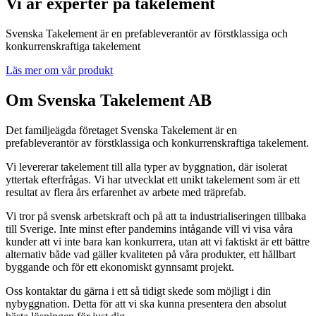
Vi är experter på takelement
Svenska Takelement är en prefableverantör av förstklassiga och
konkurrenskraftiga takelement
Läs mer om vår produkt
Om Svenska Takelement AB
Det familjeägda företaget Svenska Takelement är en
prefableverantör av förstklassiga och konkurrenskraftiga takelement.
Vi levererar takelement till alla typer av byggnation, där isolerat
yttertak efterfrågas. Vi har utvecklat ett unikt takelement som är ett
resultat av flera års erfarenhet av arbete med träprefab.
Vi tror på svensk arbetskraft och på att ta industrialiseringen tillbaka
till Sverige. Inte minst efter pandemins intågande vill vi visa våra
kunder att vi inte bara kan konkurrera, utan att vi faktiskt är ett bättre
alternativ både vad gäller kvaliteten på våra produkter, ett hållbart
byggande och för ett ekonomiskt gynnsamt projekt.
Oss kontaktar du gärna i ett så tidigt skede som möjligt i din
nybyggnation. Detta för att vi ska kunna presentera den absolut