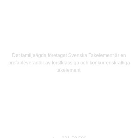
Svenska Takelement
Det familjeägda företaget Svenska Takelement är en
prefableverantör av förstklassiga och konkurrenskraftiga
takelement.
Kontakt