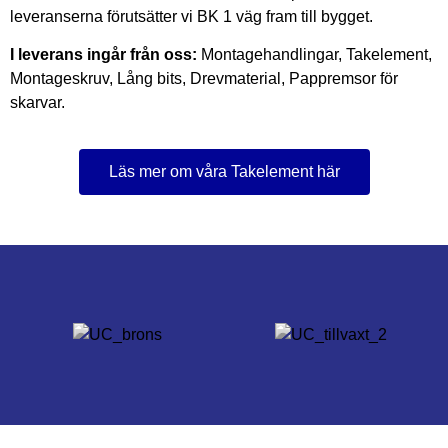
leveranserna förutsätter vi BK 1
väg fram till bygget.
I leverans ingår från oss:
Montagehandlingar, Takelement,
Montageskruv, Lång bits,
Drevmaterial, Pappremsor för
skarv
ar
.
Läs mer om våra Takelement här