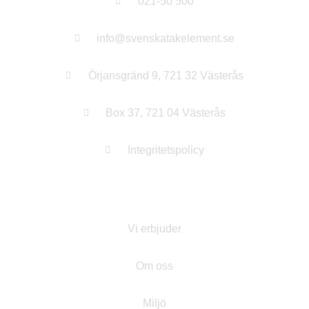
021-50 500
info@svenskatakelement.se
Örjansgränd 9, 721 32 Västerås
Box 37, 721 04 Västerås
Integritetspolicy
Om STE
Vi erbjuder
Om oss
Miljö