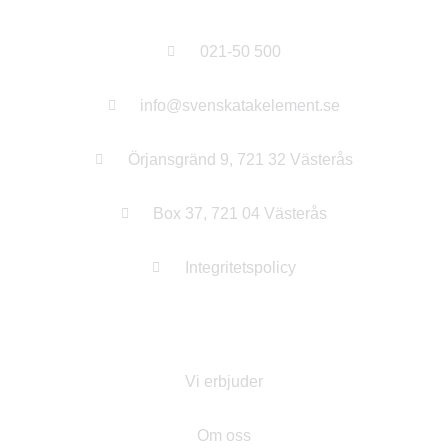
Kontakt
021-50 500
info@svenskatakelement.se
Örjansgränd 9, 721 32 Västerås
Box 37, 721 04 Västerås
Integritetspolicy
Om STE
Vi erbjuder
Om oss