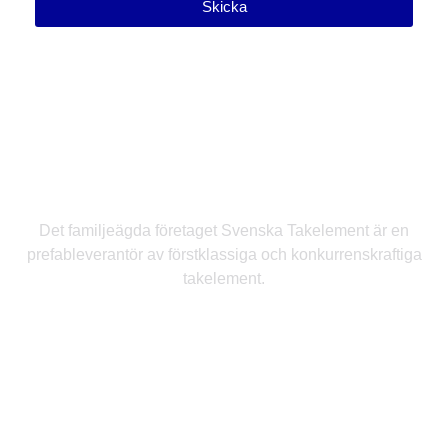
Skicka
Svenska Takelement
Det familjeägda företaget Svenska Takelement är en
prefableverantör av förstklassiga och konkurrenskraftiga
takelement.