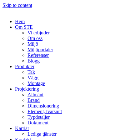
Skip to content
Hem
Om STE
Vi erbjuder
Om oss
Miljö
Miljöportaler
Referenser
Blogg
Produkter
Tak
Vägg
Montage
Projektering
Allmänt
Brand
Dimensionering
Element, tvärsnitt
Typdetaljer
Dokument
Karriär
Lediga tjänster
Kontakt