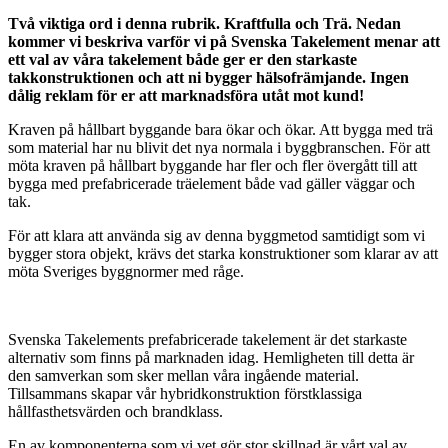
Två viktiga ord i denna rubrik. Kraftfulla och Trä. Nedan
kommer vi beskriva varför vi på Svenska Takelement menar att
ett val av våra takelement både ger er den starkaste
takkonstruktionen och att ni bygger hälsofrämjande. Ingen
dålig reklam för er att marknadsföra utåt mot kund!
Kraven på hållbart byggande bara ökar och ökar. Att bygga med trä
som material har nu blivit det nya normala i byggbranschen. För att
möta kraven på hållbart byggande har fler och fler övergått till att
bygga med prefabricerade träelement både vad gäller väggar och
tak.
För att klara att använda sig av denna byggmetod samtidigt som vi
bygger stora objekt, krävs det starka konstruktioner som klarar av att
möta Sveriges byggnormer med råge.
Svenska Takelements prefabricerade takelement är det starkaste
alternativ som finns på marknaden idag. Hemligheten till detta är
den samverkan som sker mellan våra ingående material.
Tillsammans skapar vår hybridkonstruktion förstklassiga
hållfasthetsvärden och brandklass.
En av komponenterna som vi vet gör stor skillnad är vårt val av