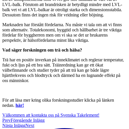
LVL-balk. Förutom att brandrisken är betydligt mindre med LVL-
balk vet vi att LVL-balkar är otroligt starka och dimensionsstabila.
Dessutom finns det ingen risk för vridning eller böjning.
Marknaden har förstått fördelarna. Nu måste vi tala om att vi finns
som alternativ. Totalekonomi, byggtid och hållbarhet är tre viktiga
fördelar för byggherren men om vi ska se det ur brukarens
perspektiv, är hälsofördelarna minst lika viktiga.
Vad säger forskningen om trä och hälsa?
Trä har en positiv inverkan på inneklimatet och reglerar temperatur,
fukt och ljus på ett bra sätt. Träinredning kan ge ett ökat
välbefinnande och studier tyder på att trä kan ge både lägre
hjärtfrekvens och blodtryck och därmed ha en lugnande effekt på
oss människor.
För att läsa mer kring olika forskningsstudier klicka på länken
nedan.
här!
Välkommen att kontakta oss på Svenska Takelement!
Prev
Föregående Inlägg
Nästa Inlägg
Next