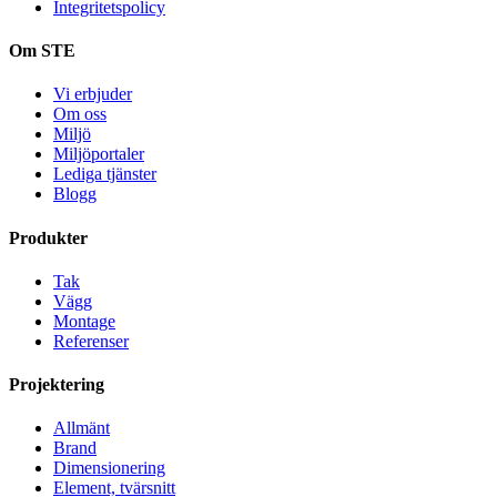
Integritetspolicy
Om STE
Vi erbjuder
Om oss
Miljö
Miljöportaler
Lediga tjänster
Blogg
Produkter
Tak
Vägg
Montage
Referenser
Projektering
Allmänt
Brand
Dimensionering
Element, tvärsnitt