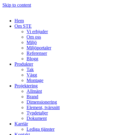
Skip to content
Hem
Om STE
Vi erbjuder
Om oss
Miljö
Miljöportaler
Referenser
Blogg
Produkter
Tak
Vägg
Montage
Projektering
Allmänt
Brand
Dimensionering
Element, tvärsnitt
Typdetaljer
Dokument
Karriär
Lediga tjänster
Kontakt