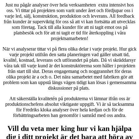
Just nu pågår analyser över hela verksamheten extra intensivt hos
oss. Vi tittar på projekten som varit under året och fördjupar oss i
varje led, sälj, konstruktion, produktion och leverans. All feedback
från kunder är superviktig för oss så att vi kan fortsätta att utvecklas
som företag. Tack till alla kunder för att ni tagit emot oss på
platsbesök och för att ni tagit er tid för återkoppling i våra
projektsamarbeten!
När vi analyserar tittar vi på flera olika delar i varje projekt. Hur gick
varje projekt utifrån den satta planeringen vad gäller utsatt tid,
kvalité, kostnad, leverans och utförandet på plats. Då vi skräddarsyr
våra tak till varje kund är det konstruktörerna som håller i projekten
från start till slut. Deras engagemang och noggrannhet för deras
olika projekt är a och o. Det nära samarbetet med fabriken gör att
problem som kan uppstå längs vägen tidigt kan lösas i gemensamma
diskussioner på plats.
Att säkerställa kvalitetén på produkterna vi lämnar ifrån oss är
produktionschefens absolut viktigaste uppgift. Vi är så tacksamma
för Fredriks kloka analyser över hela kedjan och för de
förbättringsarbeten han genomför i samråd med oss andra.
Vill du veta mer king hur vi kan hjälpa
dig i ditt projekt är det bara att höra av