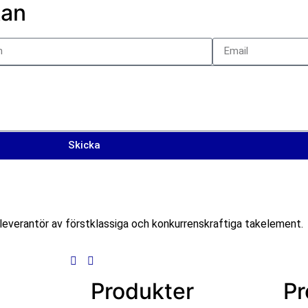
kan
Skicka
everantör av förstklassiga och konkurrenskraftiga takelement.
Produkter
Pr