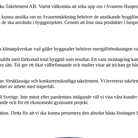
ska Takelement AB. Varmt välkomna att söka upp oss i Svanens Huspro
ör att kunna ansöka om en Svanenmärkning behöver de ansökande byggföre
 ska använda i byggprojektet. Genom att lista sina produkter i husprod
ka klimatpåverkan vad gäller byggnader behöver energiförbrukningen va
bbt med förkortad total byggtid som resultat. Ett vant montagelag kan
bra sätt. Trä ger ett ökat välbefinnande och studier visar att trä kan g
förstklassiga och konkurrenskraftiga takelement. Vi levererar takelement
enhet av arbete med träprefab.
ill Sverige. Inte minst efter pandemins intågande vill vi visa våra kunder a
ggande och för ett ekonomiskt gynnsamt projekt.
tion. Detta för att vi ska kunna presentera den absolut bästa lösningen fö