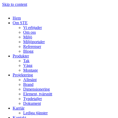
Skip to content
Hem
Om STE
Vi erbjuder
Om oss
Miljö
Miljöportaler
Referenser
Blogg
Produkter
Tak
Vägg
Montage
Projektering
Allmänt
Brand
Dimensionering
Element, tvärsnitt
Typdetaljer
Dokument
Karriär
Lediga tjänster
Kontakt