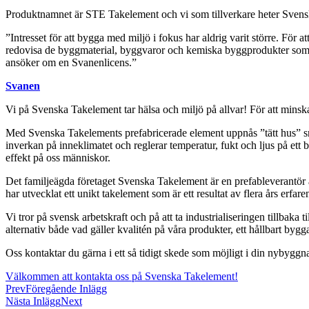
Produktnamnet är STE Takelement och vi som tillverkare heter Sven
”Intresset för att bygga med miljö i fokus har aldrig varit större. F
redovisa de byggmaterial, byggvaror och kemiska byggprodukter som de
ansöker om en Svanenlicens.”
Svanen
Vi på Svenska Takelement tar hälsa och miljö på allvar! För att mins
Med Svenska Takelements prefabricerade element uppnås ”tätt hus” sna
inverkan på inneklimatet och reglerar temperatur, fukt och ljus på ett 
effekt på oss människor.
Det familjeägda företaget Svenska Takelement är en prefableverantör av 
har utvecklat ett unikt takelement som är ett resultat av flera års erfar
Vi tror på svensk arbetskraft och på att ta industrialiseringen tillbaka t
alternativ både vad gäller kvalitén på våra produkter, ett hållbart by
Oss kontaktar du gärna i ett så tidigt skede som möjligt i din nybyggna
Välkommen att kontakta oss på Svenska Takelement!
Prev
Föregående Inlägg
Nästa Inlägg
Next