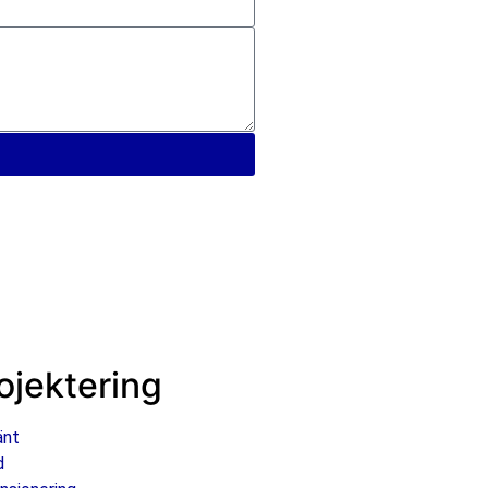
ojektering
änt
d