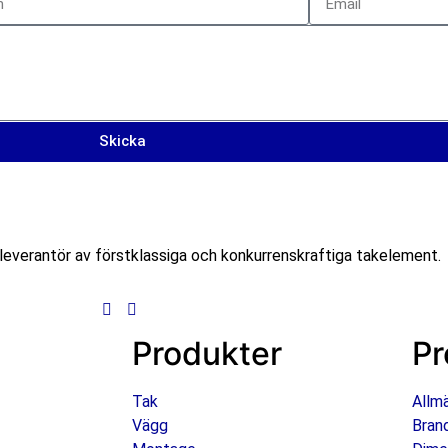
Skicka
everantör av förstklassiga och konkurrenskraftiga takelement.
Produkter
Pr
Tak
Allm
Vägg
Bran