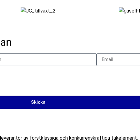
kan
Skicka
everantör av förstklassiga och konkurrenskraftiga takelement.