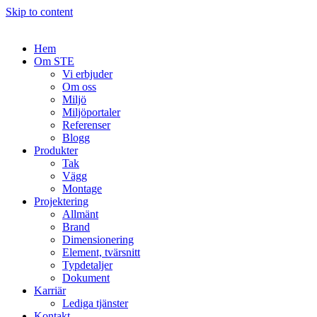
Skip to content
Hem
Om STE
Vi erbjuder
Om oss
Miljö
Miljöportaler
Referenser
Blogg
Produkter
Tak
Vägg
Montage
Projektering
Allmänt
Brand
Dimensionering
Element, tvärsnitt
Typdetaljer
Dokument
Karriär
Lediga tjänster
Kontakt