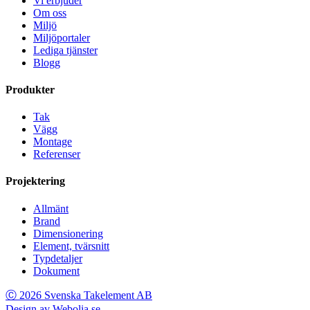
Vi erbjuder
Om oss
Miljö
Miljöportaler
Lediga tjänster
Blogg
Produkter
Tak
Vägg
Montage
Referenser
Projektering
Allmänt
Brand
Dimensionering
Element, tvärsnitt
Typdetaljer
Dokument
Ⓒ 2026 Svenska Takelement AB
Design av Webolia.se